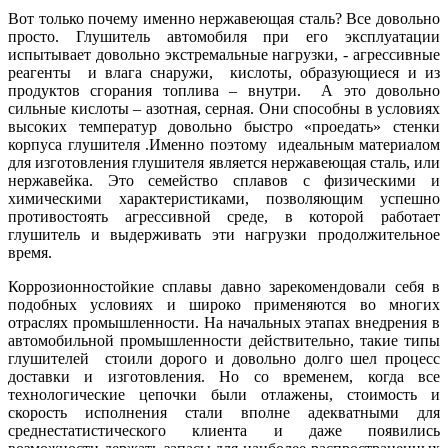
Вот только почему именно нержавеющая сталь? Все довольно
просто. Глушитель автомобиля при его эксплуатации
испытывает довольно экстремальные нагрузки, - агрессивные
реагенты и влага снаружи, кислоты, образующиеся и из
продуктов сгорания топлива – внутри. А это довольно
сильные кислоты – азотная, серная. Они способны в условиях
высоких температур довольно быстро «проедать» стенки
корпуса глушителя .Именно поэтому идеальным материалом
для изготовления глушителя является нержавеющая сталь, или
нержавейка. Это семейство сплавов с физическими и
химическими характеристиками, позволяющим успешно
противостоять агрессивной среде, в которой работает
глушитель и выдерживать эти нагрузки продолжительное
время.
Коррозионностойкие сплавы давно зарекомендовали себя в
подобных условиях и широко применяются во многих
отраслях промышленности. На начальных этапах внедрения в
автомобильной промышленности действительно, такие типы
глушителей стоили дорого и довольно долго шел процесс
доставки и изготовления. Но со временем, когда все
технологические цепочки были отлажены, стоимость и
скорость исполнения стали вполне адекватными для
среднестатистического клиента и даже появились