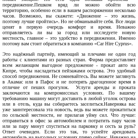
передвижение.Пешком вряд ли можно обойти всю
территорию, особенно если в вашем распоряжении несколько
часов. Возможно, вы скажете: «Движение – это жизнь,
поэтому лучше пройтись». Но не обманывайте себя. Все люди
ценят в первую очередь комфорт и время. Неважно
отправляетесь ли вы за город или исследуете новую
местность, главное – это удобство в передвижении. Именно
поэтому вам стоит обратиться в компанию «Car Hire Cyprus».
Это надёжный партнёр, имеющий за плечами не один год
работы с клиентами из разных стран. Фирма предоставляет
всем желающим выгодное предложение - прокат авто на
Кипре, чтобы насладиться пейзажами острова. Это удобный
способ передвижения. Не сомневайтесь. Вы можете заглянуть
в Акамас или в Пафос и не потерять драгоценное время в
отличие от пеших прогулок. Услуги аренды и проката
заключаются на компромиссных условиях. По вашему
требованию машину могут доставить в любой уголок острова
или в отель, куда вы собираетесь заселиться.Наверняка вас
уже заинтересовала эта новость, ведь вы можете прокатиться
по сельской местности, не прилагая уйму сил. Что лучше:
отправиться в офис за автомобилем и потратить пару часов
или за пару минут спуститься на парковку и сесть за руль?
Ответ очевиден. Если это так, то успейте арендовать
автомобиль на выгодных условиях прямо сейчас. Неважно на