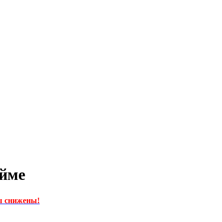
ейме
 снижены!