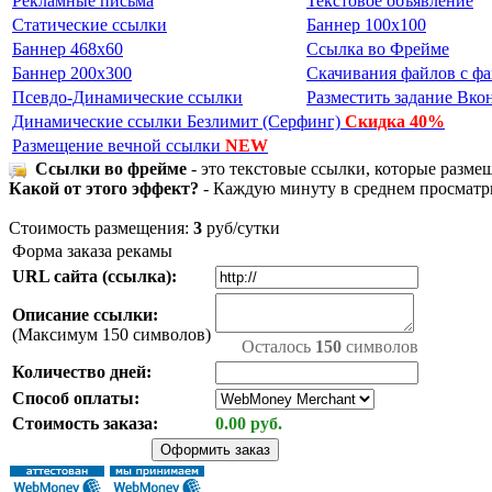
Рекламные письма
Текстовое объявление
Статические ссылки
Баннер 100x100
Баннер 468x60
Ссылка во Фрейме
Баннер 200x300
Скачивания файлов с ф
Псевдо-Динамические ссылки
Разместить задание Вко
Динамические ссылки Безлимит (Серфинг)
Cкидка 40%
Размещение вечной ссылки
NEW
Ссылки во фрейме
- это текстовые ссылки, которые разме
Какой от этого эффект?
- Каждую минуту в среднем просматрива
Стоимость размещения:
3
руб/сутки
Форма заказа рекамы
URL сайта (ссылка):
Описание ссылки:
(Максимум 150 символов)
Осталось
150
символов
Количество дней:
Способ оплаты:
Стоимость заказа:
0.00 руб.