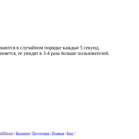
ываются в случайном порядке каждые 5 секунд.
няется, ее увидят в 3-4 раза больше пользователей.
tillMaster
|
Контакты
|
Поддержка
|
Правила
|
Блог
|